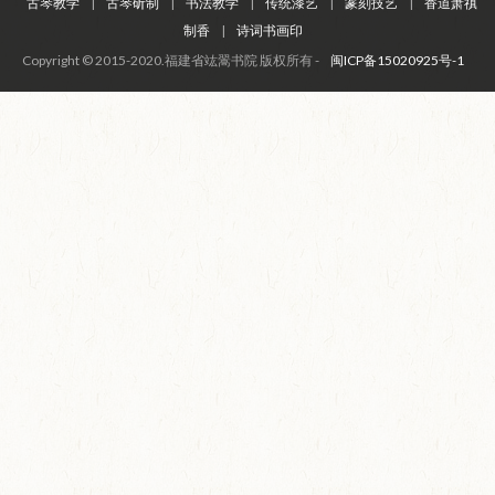
古琴教学
|
古琴斫制
|
书法教学
|
传统漆艺
|
篆刻技艺
|
香道萧禛
制香
|
诗词书画印
Copyright © 2015-2020.福建省竑翯书院 版权所有 -
闽ICP备15020925号-1