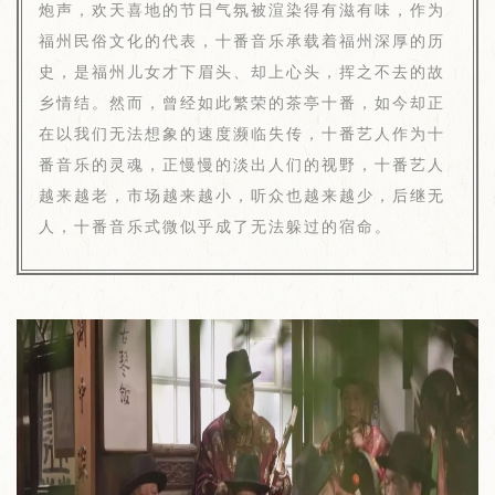
炮声，欢天喜地的节日气氛被渲染得有滋有味，作为
福州民俗文化的代表，十番音乐承载着福州深厚的历
史，是福州儿女才下眉头、却上心头，挥之不去的故
乡情结。然而，曾经如此繁荣的茶亭十番，如今却正
在以我们无法想象的速度濒临失传，十番艺人作为十
番音乐的灵魂，正慢慢的淡出人们的视野，十番艺人
越来越老，市场越来越小，听众也越来越少，后继无
人，十番音乐式微似乎成了无法躲过的宿命。