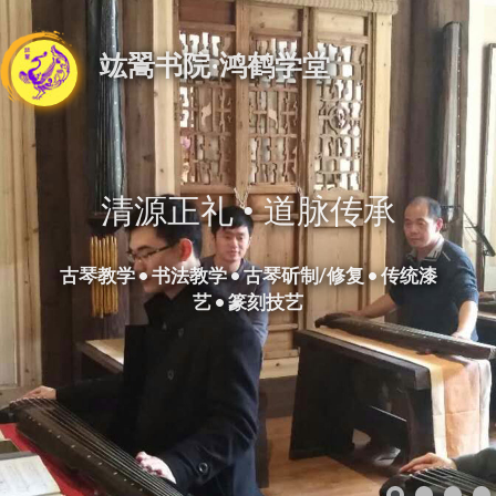
竑翯书院·鸿鹤学堂
清源正礼 • 道脉传承
古琴教学 • 书法教学 • 古琴斫制/修复 • 传统漆
艺 • 篆刻技艺