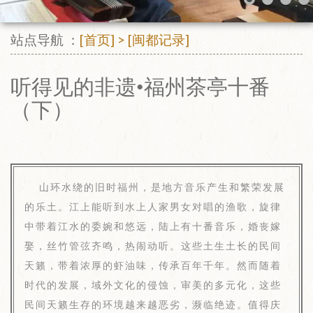
站点导航 ：
[首页]
>
[闽都记录]
听得见的非遗•福州茶亭十番
（下）
山环水绕的旧时福州，是地方音乐产生和繁荣发展
的乐土。江上能听到水上人家男女对唱的渔歌，旋律
中带着江水的委婉和悠远，陆上有十番音乐，婚丧嫁
娶，丝竹管弦齐鸣，热闹动听。这些土生土长的民间
天籁，带着浓厚的虾油味，传承百年千年。然而随着
时代的发展，域外文化的侵蚀，审美的多元化，这些
民间天籁生存的环境越来越恶劣，濒临绝迹。值得庆