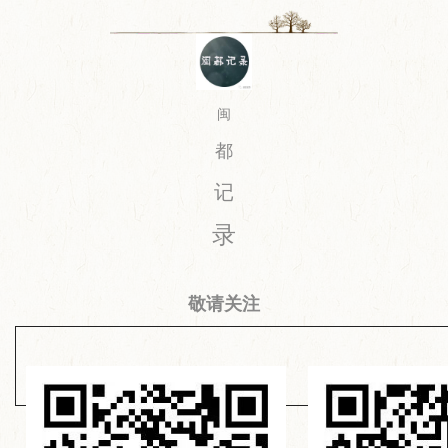
闽
都
记
录
敬请关注