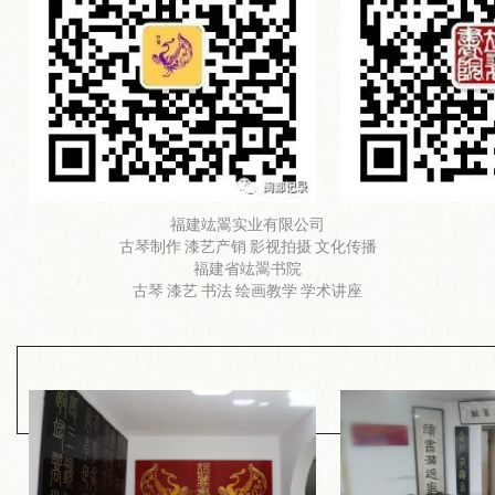
福建竑翯实业有限公司
古琴制作 漆艺产销 影视拍摄 文化传播
福建省竑翯书院
古琴 漆艺 书法 绘画教学 学术讲座