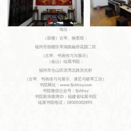
地址：
（鼓楼）古琴、翰墨馆：
福州市鼓楼区琴湖路融侨花园二区
（古琴、书画传习与展示）
（金山）竑翯书院：
福州市仓山区洪湾北路洪光村
（古琴、书画传习与展示、漆艺与斫琴工坊）
书院网址：www.fjshhsy.com
书院微信公众号：fjshhsy
书院新浪微博ID：福建省竑翯书院
竑翯书院电话：18005002895