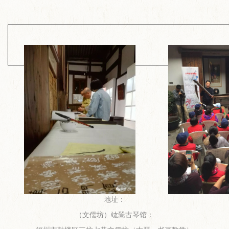
地址：
（文儒坊）竑翯古琴馆：