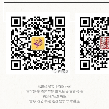
福建竑翯实业有限公司
古琴制作 漆艺产销 影视拍摄 文化传播
福建省竑翯书院
古琴 漆艺 书法 绘画教学 学术讲座