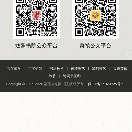
竑翯书院公众平台
萧禛公众平台
古琴教学
|
古琴斫制
|
书法教学
|
传统漆艺
|
篆刻技艺
|
香道萧禛
制香
|
诗词书画印
Copyright © 2015-2020.福建省竑翯书院 版权所有 -
闽ICP备15020925号-1