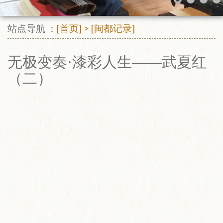
站点导航 ：
[首页]
>
[闽都记录]
无极变奏·漆彩人生——武夏红
（二）