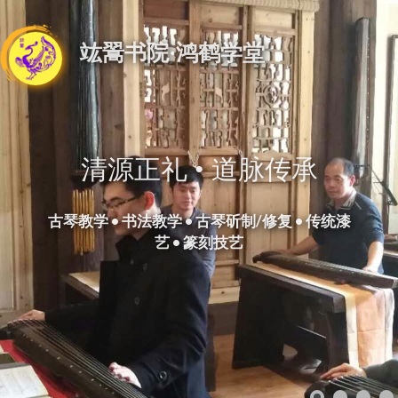
竑翯书院·鸿鹤学堂
清源正礼 • 道脉传承
古琴教学 • 书法教学 • 古琴斫制/修复 • 传统漆
艺 • 篆刻技艺