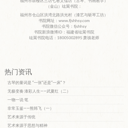
福州市鼓楼区三坊七巷文儒坊（古琴、书画教学）
（金山）竑翯书院：
福州市仓山区洪湾北路洪光村（漆艺与斫琴工坊）
书院网址：www.fjshhsy.com
书院微信公众号：fjshhsy
书院新浪微博ID：福建省竑翯书院
竑翯书院电话：18005002895 萧禛老师
热门资讯
古琴的量词是 “一张”还是“一床”？
无极变奏·漆彩人生——武夏红（二）
一物一说·笔
非常玉鉴——熊韩飞（一）
艺术来源于传统
艺术来源于思想与精神