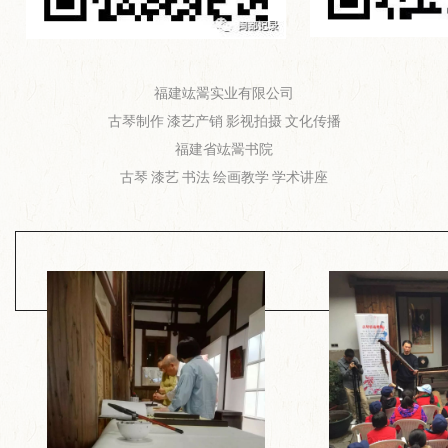
福建竑翯实业有限公司
古琴制作 漆艺产销 影视拍摄 文化传播
福建省竑翯书院
古琴 漆艺 书法 绘画教学 学术讲座