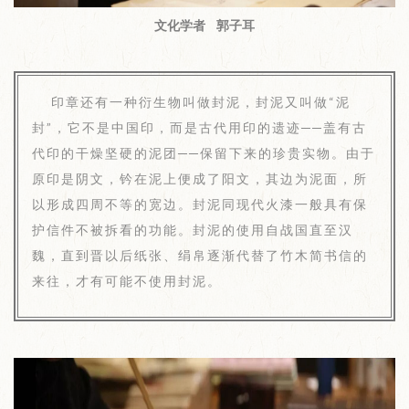
文化学者 郭子耳
印章还有一种衍生物叫做封泥，封泥又叫做“泥
封”，它不是中国印，而是古代用印的遗迹──盖有古
代印的干燥坚硬的泥团──保留下来的珍贵实物。由于
原印是阴文，钤在泥上便成了阳文，其边为泥面，所
以形成四周不等的宽边。封泥同现代火漆一般具有保
护信件不被拆看的功能。封泥的使用自战国直至汉
魏，直到晋以后纸张、绢帛逐渐代替了竹木简书信的
来往，才有可能不使用封泥。