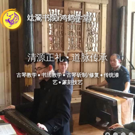
竑翯书院·鸿鹤学堂
清源正礼 • 道脉传承
古琴教学 • 书法教学 • 古琴斫制/修复 • 传统漆
艺 • 篆刻技艺