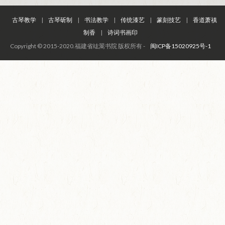
古琴教学
|
古琴斫制
|
书法教学
|
传统漆艺
|
篆刻技艺
|
香道萧禛
制香
|
诗词书画印
Copyright © 2015-2020.福建省竑翯书院 版权所有 -
闽ICP备15020925号-1