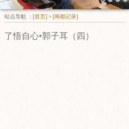
站点导航 ：
[首页]
>
[闽都记录]
了悟自心•郭子耳（四）