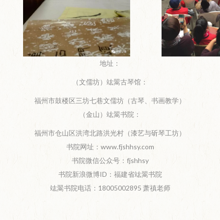
地址：
（文儒坊）竑翯古琴馆：
福州市鼓楼区三坊七巷文儒坊（古琴、书画教学）
（金山）竑翯书院：
福州市仓山区洪湾北路洪光村（漆艺与斫琴工坊）
书院网址：www.fjshhsy.com
书院微信公众号：fjshhsy
书院新浪微博ID：福建省竑翯书院
竑翯书院电话：18005002895 萧禛老师